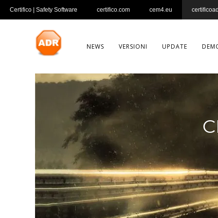
Certifico | Safety Software
certifico.com
cem4.eu
certificoa
NEWS
VERSIONI
UPDATE
DEM
C