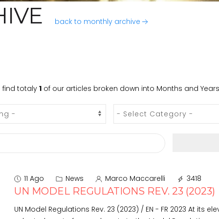
IVE
back to monthly archive
 find totaly
1
of our articles broken down into Months and Years
11 Ago
News
Marco Maccarelli
3418
UN MODEL REGULATIONS REV. 23 (2023)
UN Model Regulations Rev. 23 (2023) / EN - FR 2023 At its eleventh session, (9 December 2022), the Committee