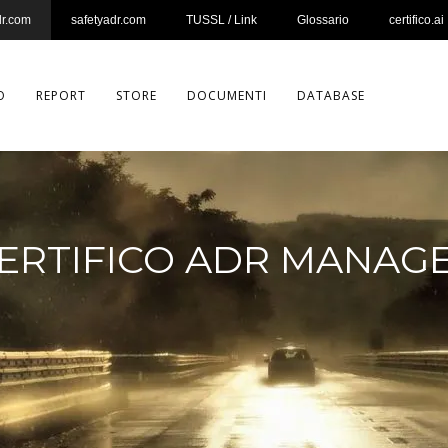
dr.com
safetyadr.com
TUSSL / Link
Glossario
certifico.ai
O
REPORT
STORE
DOCUMENTI
DATABASE
ERTIFICO ADR MANAG