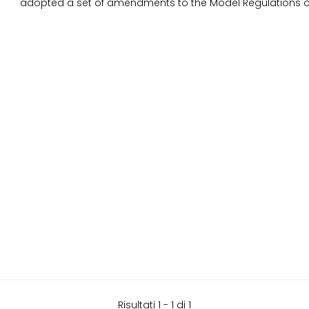
adopted a set of amendments to the Model Regulations o
Risultati 1 - 1 di 1