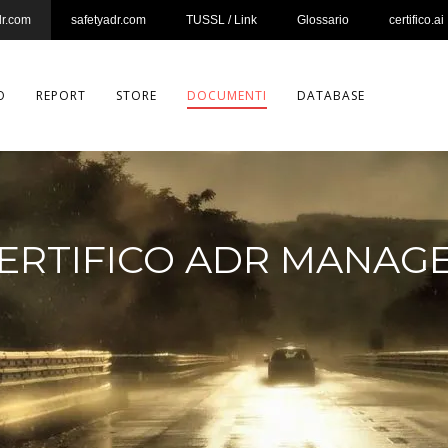
dr.com
safetyadr.com
TUSSL / Link
Glossario
certifico.ai
O
REPORT
STORE
DOCUMENTI
DATABASE
ERTIFICO ADR MANAG