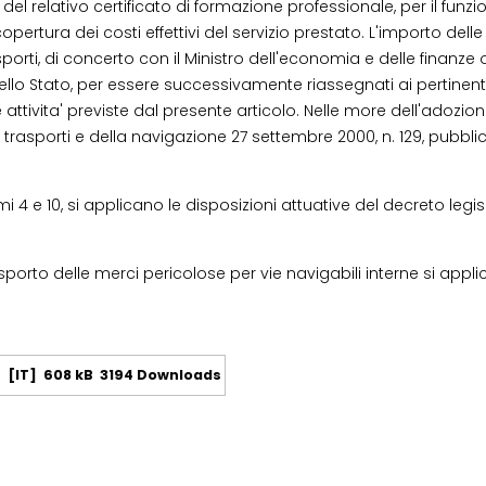
del relativo certificato di formazione professionale, per il fu
pertura dei costi effettivi del servizio prestato. L'importo dell
porti, di concerto con il Ministro dell'economia e delle finanze og
llo Stato, per essere successivamente riassegnati ai pertinenti 
e attivita' previste dal presente articolo. Nelle more dell'adozion
 trasporti e della navigazione 27 settembre 2000, n. 129, pubblic
i 4 e 10, si applicano le disposizioni attuative del decreto legi
asporto delle merci pericolose per vie navigabili interne si appli
]
[IT]
608 kB
3194 Downloads