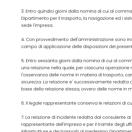
3. Entro quindici giorni dalla nomina di cui al comma
Dipartimento per il trasporto, la navigazione ed i sist
sede l'impresa.
4. Con provvedimento dell'amministrazione sono indiv
campo di applicazione delle disposizioni del presente art
5. Entro sessanta giorni dalla nomina di cui al comma 
una relazione nella quale, per ciascuna operazione rel
l'osservanza delle norme in materia di trasporto, cari
sicurezza. La relazione e' successivamente redatta 
base della relazione stessa, ovvero delle norme in m
6. Il legale rappresentante conserva le relazioni di 
7. La relazione di incidente redatta dal consulente ai
rappresentante dell'impresa e per il tramite degli uffic
infrastrutture e dei trasporti al medesimo Dipartiment