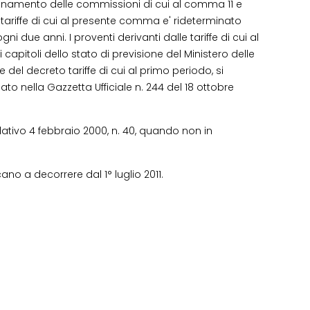
nzionamento delle commissioni di cui al comma 11 e
e tariffe di cui al presente comma e' rideterminato
ni due anni. I proventi derivanti dalle tariffe di cui al
capitoli dello stato di previsione del Ministero delle
e del decreto tariffe di cui al primo periodo, si
ato nella Gazzetta Ufficiale n. 244 del 18 ottobre
slativo 4 febbraio 2000, n. 40, quando non in
cano a decorrere dal 1° luglio 2011.