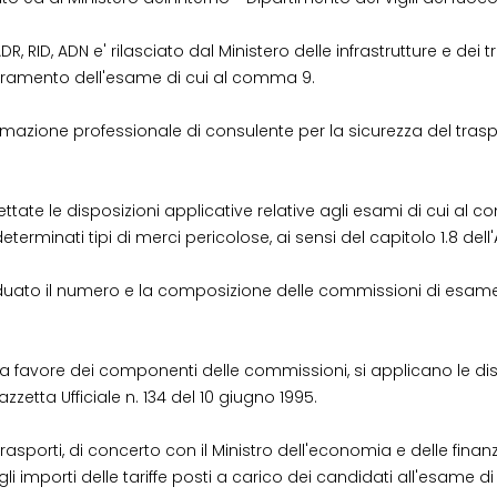
ADR, RID, ADN e' rilasciato dal Ministero delle infrastrutture e dei
superamento dell'esame di cui al comma 9.
ormazione professionale di consulente per la sicurezza del tras
te le disposizioni applicative relative agli esami di cui al comm
erminati tipi di merci pericolose, ai sensi del capitolo 1.8 dell'A
duato il numero e la composizione delle commissioni di esame, 
a favore dei componenti delle commissioni, si applicano le dis
zzetta Ufficiale n. 134 del 10 giugno 1995.
 trasporti, di concerto con il Ministro dell'economia e delle fina
 gli importi delle tariffe posti a carico dei candidati all'esame 