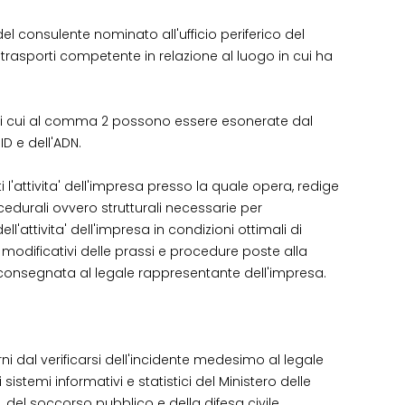
l consulente nominato all'ufficio periferico del
ei trasporti competente in relazione al luogo in cui ha
a' di cui al comma 2 possono essere esonerate dal
ID e dell'ADN.
 l'attivita' dell'impresa presso la quale opera, redige
cedurali ovvero strutturali necessarie per
'attivita' dell'impresa in condizioni ottimali di
odificativi delle prassi e procedure poste alla
' consegnata al legale rappresentante dell'impresa.
ni dal verificarsi dell'incidente medesimo al legale
sistemi informativi e statistici del Ministero delle
, del soccorso pubblico e della difesa civile.