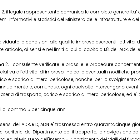
 2, il legale rappresentante comunica le complete generalita' de
emi informativi e statistici del Ministero delle infrastrutture e d
iduate le condizioni alle quali le imprese esercenti l'attivit
icolo, ai sensi e nei limiti di cui al capitolo 1.8, dell'ADR, del R
2, il consulente verificate le prassi e le procedure concernenti
ativa all'attivita' di impresa, indica le eventuali modifiche pro
co e scarico di merci pericolose, nonche' per lo svolgimento dell
annualmente e, comunque, ogni qualvolta intervengano eventi m
ateria di trasporto, carico e scarico di merci pericolose, ed e
cui al comma 5 per cinque anni.
 sensi dell'ADR, RID, ADN e' trasmessa entro quarantacinque gior
i periferici del Dipartimento per il trasporto, la navigazione ed i 
o ed al Ministero dell'interno - Dipartimento dei Vigili del fuoco