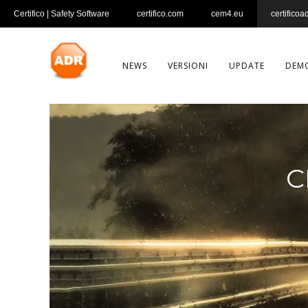
Certifico | Safety Software
certifico.com
cem4.eu
certificoa
NEWS
VERSIONI
UPDATE
DEM
C